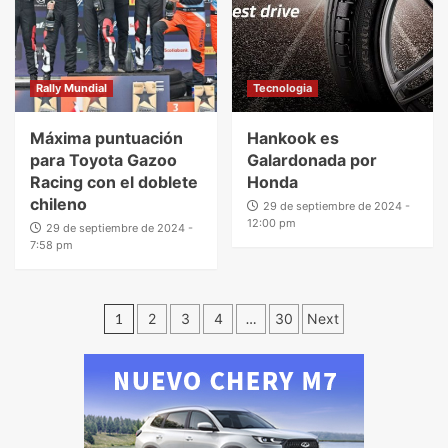
Rally Mundial
Tecnologia
Máxima puntuación
Hankook es
para Toyota Gazoo
Galardonada por
Racing con el doblete
Honda
chileno
29 de septiembre de 2024 -
12:00 pm
29 de septiembre de 2024 -
7:58 pm
1
2
3
4
…
30
Next