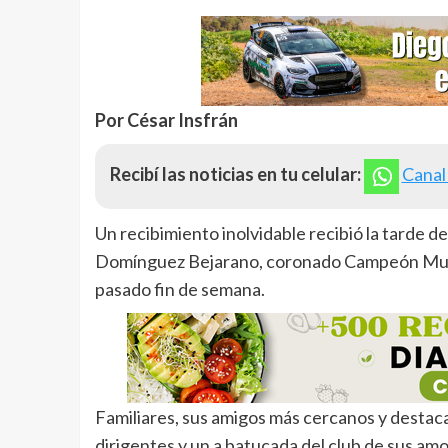
Por César Insfrán
Recibí las noticias en tu celular:
Canal
Un recibimiento inolvidable recibió la tarde d
Domínguez Bejarano, coronado Campeón Mundia
pasado fin de semana.
Familiares, sus amigos más cercanos y destac
dirigentes y un a batucada del club de sus amor