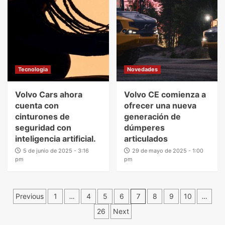
Tecnologia
Novedades
Volvo Cars ahora
Volvo CE comienza a
cuenta con
ofrecer una nueva
cinturones de
generación de
seguridad con
dúmperes
inteligencia artificial.
articulados
5 de junio de 2025 - 3:16
29 de mayo de 2025 - 1:00
pm
pm
Previous
1
…
4
5
6
7
8
9
10
…
26
Next