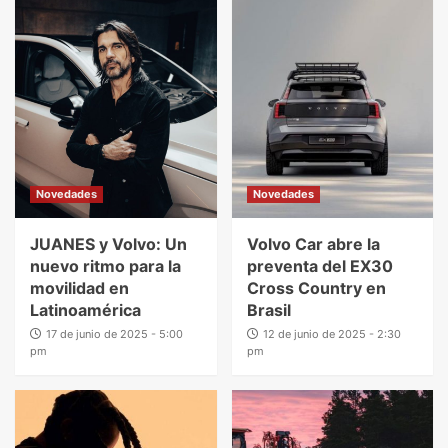
Novedades
Novedades
JUANES y Volvo: Un
Volvo Car abre la
nuevo ritmo para la
preventa del EX30
movilidad en
Cross Country en
Latinoamérica
Brasil
17 de junio de 2025 - 5:00
12 de junio de 2025 - 2:30
pm
pm