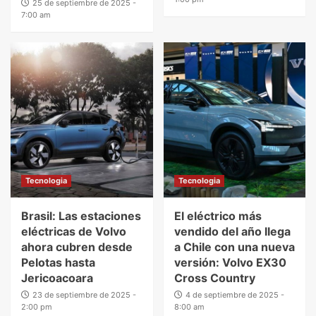
25 de septiembre de 2025 -
7:00 am
Tecnologia
Tecnologia
Brasil: Las estaciones
El eléctrico más
eléctricas de Volvo
vendido del año llega
ahora cubren desde
a Chile con una nueva
Pelotas hasta
versión: Volvo EX30
Jericoacoara
Cross Country
23 de septiembre de 2025 -
4 de septiembre de 2025 -
2:00 pm
8:00 am