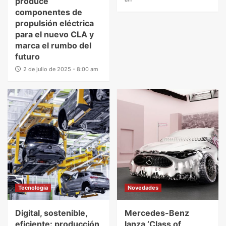
produce
componentes de
propulsión eléctrica
para el nuevo CLA y
marca el rumbo del
futuro
2 de julio de 2025 - 8:00 am
Tecnologia
Novedades
Digital, sostenible,
Mercedes-Benz
eficiente: producción
lanza ‘Class of