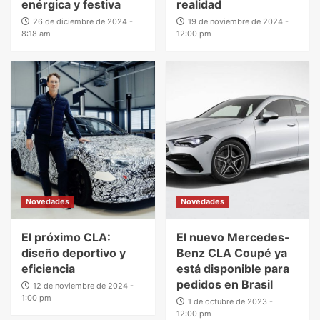
enérgica y festiva
realidad
26 de diciembre de 2024 -
19 de noviembre de 2024 -
8:18 am
12:00 pm
Novedades
Novedades
El próximo CLA:
El nuevo Mercedes-
diseño deportivo y
Benz CLA Coupé ya
eficiencia
está disponible para
pedidos en Brasil
12 de noviembre de 2024 -
1:00 pm
1 de octubre de 2023 -
12:00 pm