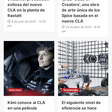
exitosa del nuevo
Creators’, una obra
CLA en la planta de
de arte única de Ice
Rastatt
Spice basada en el
nuevo CLA
9 de junio de 2025 - 12:00
pm
20 de abril de 2025 - 8:35
pm
Informes
Tecnologia
Kimi conoce al CLA
El siguiente nivel de
en una película
eficiencia se hace