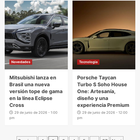
Novedades
Tecnologia
Mitsubishi lanza en
Porsche Taycan
Brasil una nueva
Turbo S Soho House
versión tope de gama
One: Artesanía,
en la línea Eclipse
diseño y una
Cross
experiencia Premium
29 de junio de 2026 - 1:00
29 de junio de 2026 - 12:00
pm
pm