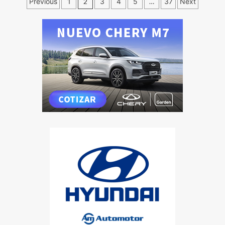
Previous
1
2
3
4
5
…
37
Next