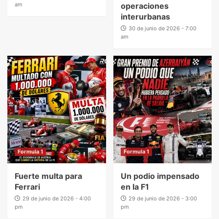
am
operaciones
interurbanas
30 de junio de 2026 - 7:00
am
Formula 1
Formula 1
Fuerte multa para
Un podio impensado
Ferrari
en la F1
29 de junio de 2026 - 4:00
29 de junio de 2026 - 3:00
pm
pm