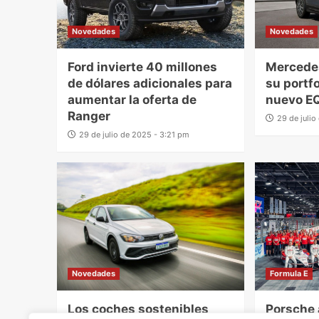
Novedades
Novedades
Ford invierte 40 millones
Mercede
de dólares adicionales para
su portfo
aumentar la oferta de
nuevo E
Ranger
29 de juli
29 de julio de 2025 - 3:21 pm
Novedades
Formula E
Los coches sostenibles
Porsche 