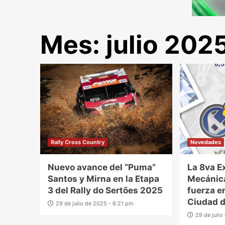
Mes:
julio 202
Rally Cross Country
Novedades
Nuevo avance del “Puma”
La 8va E
Santos y Mirna en la Etapa
Mecánica
3 del Rally do Sertões 2025
fuerza e
Ciudad d
29 de julio de 2025 - 8:21 pm
29 de juli