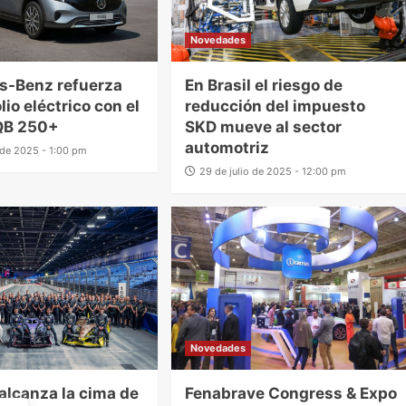
Novedades
s-Benz refuerza
En Brasil el riesgo de
lio eléctrico con el
reducción del impuesto
QB 250+
SKD mueve al sector
automotriz
o de 2025 - 1:00 pm
29 de julio de 2025 - 12:00 pm
Novedades
alcanza la cima de
Fenabrave Congress & Expo