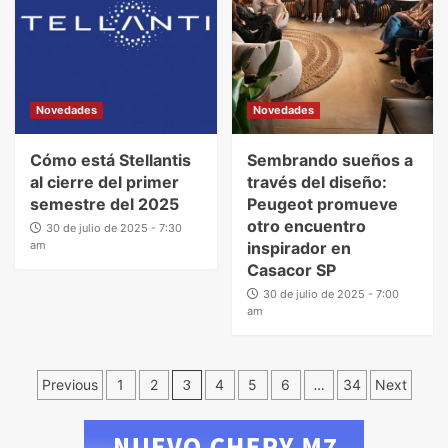
Novedades
Novedades
Cómo está Stellantis
Sembrando sueños a
al cierre del primer
través del diseño:
semestre del 2025
Peugeot promueve
otro encuentro
30 de julio de 2025 - 7:30
am
inspirador en
Casacor SP
30 de julio de 2025 - 7:00
am
Previous
1
2
3
4
5
6
…
34
Next