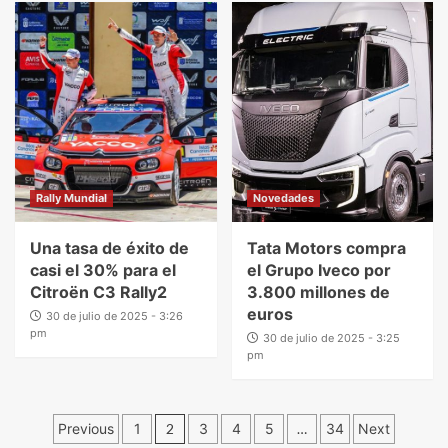
Rally Mundial
Novedades
Una tasa de éxito de
Tata Motors compra
casi el 30% para el
el Grupo Iveco por
Citroën C3 Rally2
3.800 millones de
euros
30 de julio de 2025 - 3:26
pm
30 de julio de 2025 - 3:25
pm
Previous
1
2
3
4
5
…
34
Next