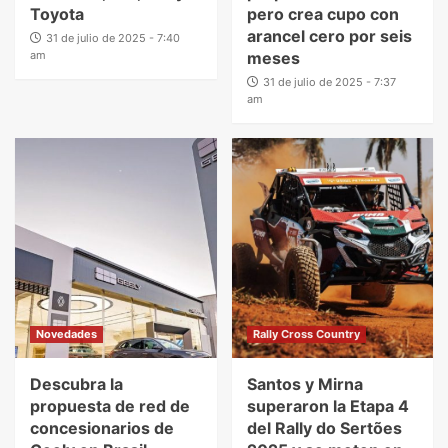
Toyota
pero crea cupo con
arancel cero por seis
31 de julio de 2025 - 7:40
am
meses
31 de julio de 2025 - 7:37
am
Novedades
Rally Cross Country
Descubra la
Santos y Mirna
propuesta de red de
superaron la Etapa 4
concesionarios de
del Rally do Sertões