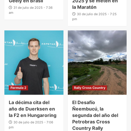
Geely en Brasil
2025 y se meten en
la Maratón
31 de julio de 2025 - 7:36
am
30 de julio de 2025 - 7:25
pm
Formula 2
Rally Cross Country
La décima cita del
El Desafío
año de Duerksen en
Ñeembucú, la
la F2 en Hungaroring
segunda del año del
Petrobras Cross
30 de julio de 2025 - 7:06
pm
Country Rally