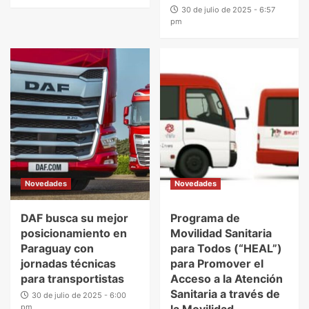
30 de julio de 2025 - 6:57
pm
Novedades
Novedades
DAF busca su mejor
Programa de
posicionamiento en
Movilidad Sanitaria
Paraguay con
para Todos (“HEAL”)
jornadas técnicas
para Promover el
para transportistas
Acceso a la Atención
Sanitaria a través de
30 de julio de 2025 - 6:00
pm
la Movilidad