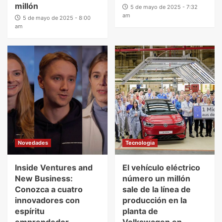
millón
5 de mayo de 2025 - 7:32
am
5 de mayo de 2025 - 8:00
am
Novedades
Tecnologia
Inside Ventures and
El vehículo eléctrico
New Business:
número un millón
Conozca a cuatro
sale de la línea de
innovadores con
producción en la
espíritu
planta de
emprendedor
Volkswagen en