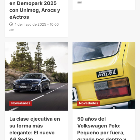
en Demopark 2025
am
con Unimog, Arocs y
eActros
4 de mayo de 2025 - 10:00
am
Novedades
Novedades
La clase ejecutiva en
50 años del
su forma más
Volkswagen Polo:
elegante: El nuevo
Pequeño por fuera,
A6 Sedán
grande por dentro y