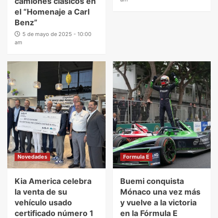
camiones clásicos en
el “Homenaje a Carl
Benz”
5 de mayo de 2025 - 10:00
am
Novedades
Formula E
Kia America celebra
Buemi conquista
la venta de su
Mónaco una vez más
vehículo usado
y vuelve a la victoria
certificado número 1
en la Fórmula E