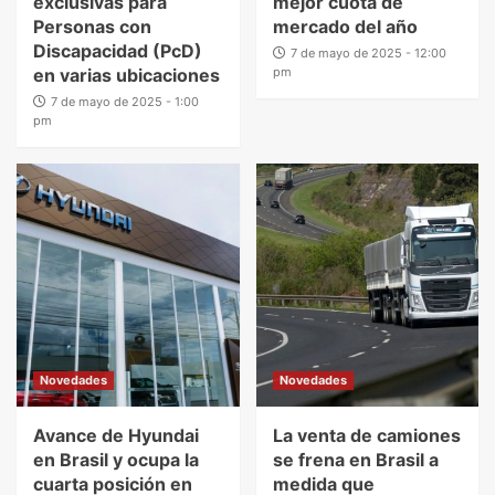
exclusivas para
mejor cuota de
Personas con
mercado del año
Discapacidad (PcD)
7 de mayo de 2025 - 12:00
en varias ubicaciones
pm
7 de mayo de 2025 - 1:00
pm
Novedades
Novedades
Avance de Hyundai
La venta de camiones
en Brasil y ocupa la
se frena en Brasil a
cuarta posición en
medida que