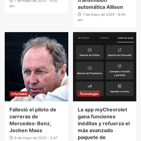
7 de mayo de 2025 - 9:00
am
automática Allison
7 de mayo de 2025 - 8:00
am
Informes
Tecnologia
Falleció el piloto de
La app myChevrolet
carreras de
gana funciones
Mercedes-Benz,
inéditas y refuerza el
Jochen Mass
más avanzado
paquete de
6 de mayo de 2025 - 3:47