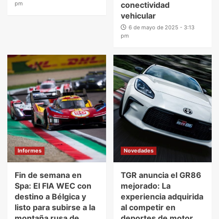
pm
conectividad
vehicular
6 de mayo de 2025 - 3:13
pm
Informes
Novedades
Fin de semana en
TGR anuncia el GR86
Spa: El FIA WEC con
mejorado: La
destino a Bélgica y
experiencia adquirida
listo para subirse a la
al competir en
montaña rusa de
deportes de motor