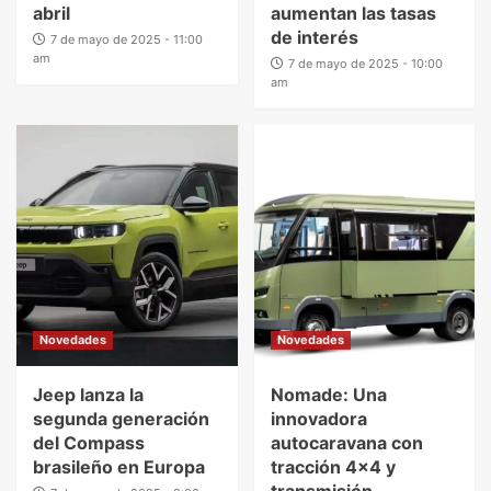
abril
aumentan las tasas
de interés
7 de mayo de 2025 - 11:00
am
7 de mayo de 2025 - 10:00
am
Novedades
Novedades
Jeep lanza la
Nomade: Una
segunda generación
innovadora
del Compass
autocaravana con
brasileño en Europa
tracción 4×4 y
transmisión