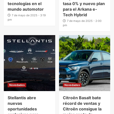
tecnologías en el
tasa 0% y nuevo plan
mundo automotor
para el Arkana e-
Tech Hybrid
7 de mayo de 2025 - 3:19
pm
7 de mayo de 2025 - 2:00
pm
Novedades
Novedades
Stellantis abre
Citroën Basalt bate
nuevas
récord de ventas y
oportunidades
Citroën consigue la