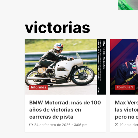
victorias
Informes
Formula 1
BMW Motorrad: más de 100
Max Vers
años de victorias en
las victo
carreras de pista
pero no 
24 de febrero de 2026 - 3:06 pm
10 de dici