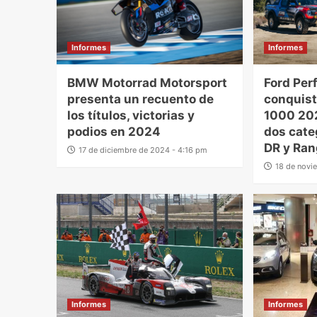
Informes
Informes
BMW Motorrad Motorsport
Ford Pe
presenta un recuento de
conquist
los títulos, victorias y
1000 202
podios en 2024
dos cate
DR y Ran
17 de diciembre de 2024 - 4:16 pm
18 de novi
Informes
Informes