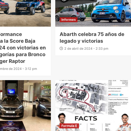
Informes
rformance
Abarth celebra 75 años de
a la Score Baja
legado y victorias
4 con victorias en
2 de abril de 2024 - 2:33 pm
gorías para Bronco
ger Raptor
embre de 2024 - 3:12 pm
Formula E