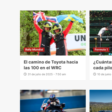
Rally Mundial
Formula 1
El camino de Toyota hacia
¿Cuántas
las 100 en el WRC
cada pil
31 de julio de 2025 - 7:50 am
10 de juni