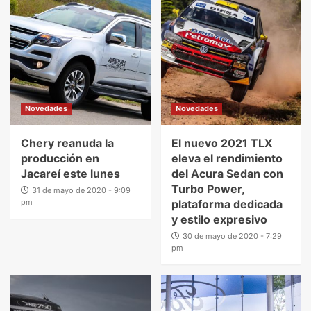
Novedades
Novedades
Chery reanuda la
El nuevo 2021 TLX
producción en
eleva el rendimiento
Jacareí este lunes
del Acura Sedan con
Turbo Power,
31 de mayo de 2020 - 9:09
pm
plataforma dedicada
y estilo expresivo
30 de mayo de 2020 - 7:29
pm