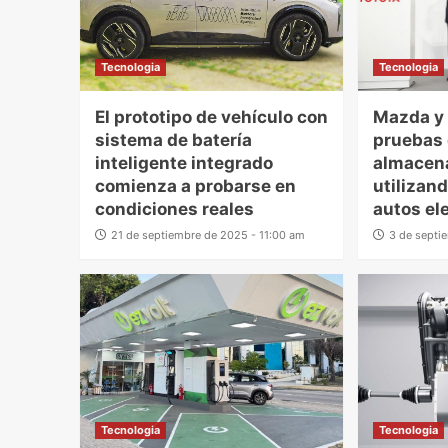
Tecnologia
Tecnologia
El prototipo de vehículo con
Mazda y 
sistema de batería
pruebas 
inteligente integrado
almacen
comienza a probarse en
utilizan
condiciones reales
autos el
21 de septiembre de 2025 - 11:00 am
3 de septi
Tecnologia
Tecnologia