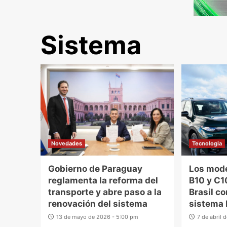
Sistema
Novedades
Tecnologia
Gobierno de Paraguay
Los mod
reglamenta la reforma del
B10 y C1
transporte y abre paso a la
Brasil co
renovación del sistema
sistema 
13 de mayo de 2026 - 5:00 pm
7 de abril