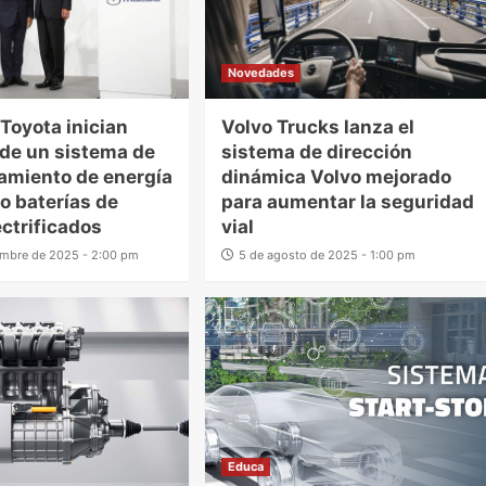
Novedades
Toyota inician
Volvo Trucks lanza el
de un sistema de
sistema de dirección
amiento de energía
dinámica Volvo mejorado
do baterías de
para aumentar la seguridad
ectrificados
vial
embre de 2025 - 2:00 pm
5 de agosto de 2025 - 1:00 pm
Educa