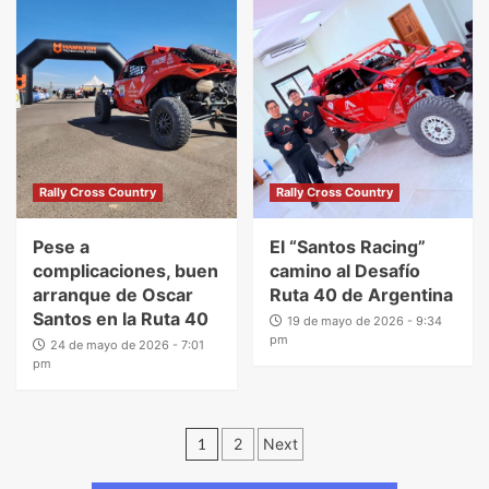
Rally Cross Country
Rally Cross Country
Pese a
El “Santos Racing”
complicaciones, buen
camino al Desafío
arranque de Oscar
Ruta 40 de Argentina
Santos en la Ruta 40
19 de mayo de 2026 - 9:34
pm
24 de mayo de 2026 - 7:01
pm
1
2
Next