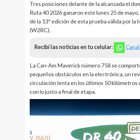
Tres posiciones delante de la alcanzada el dom
Ruta 40 2026 ganaron este lunes 25 de mayo, 
de la 13° edición de esta prueba válida por l
(W2RC).
Recibí las noticias en tu celular:
Canal
La Can-Am Maverick número 758 se comportó bi
pequeños obstáculos en la electrónica, un rev
circulación lenta en los últimos 50 kilómetros
con lo justo a final de etapa.