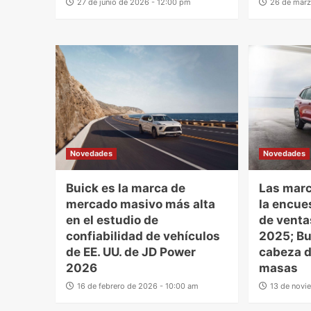
27 de junio de 2026 - 12:00 pm
26 de marz
Novedades
Novedades
Buick es la marca de
Las mar
mercado masivo más alta
la encue
en el estudio de
de venta
confiabilidad de vehículos
2025; Bui
de EE. UU. de JD Power
cabeza d
2026
masas
16 de febrero de 2026 - 10:00 am
13 de novi