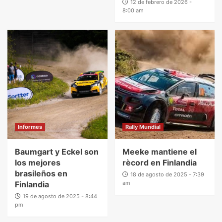
12 de febrero de 2026 -
8:00 am
Informes
Rally Mundial
Baumgart y Eckel son
Meeke mantiene el
los mejores
rècord en Finlandia
brasileños en
18 de agosto de 2025 - 7:39
Finlandia
am
19 de agosto de 2025 - 8:44
pm