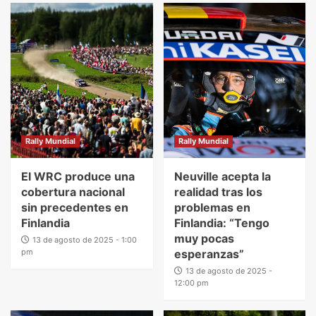
Rally Mundial
Rally Mundial
El WRC produce una
Neuville acepta la
cobertura nacional
realidad tras los
sin precedentes en
problemas en
Finlandia
Finlandia: “Tengo
muy pocas
13 de agosto de 2025 - 1:00
pm
esperanzas”
13 de agosto de 2025 -
12:00 pm