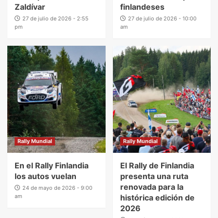
Zaldívar
finlandeses
27 de julio de 2026 - 2:55
27 de julio de 2026 - 10:00
pm
am
Rally Mundial
Rally Mundial
En el Rally Finlandia
El Rally de Finlandia
los autos vuelan
presenta una ruta
renovada para la
24 de mayo de 2026 - 9:00
am
histórica edición de
2026