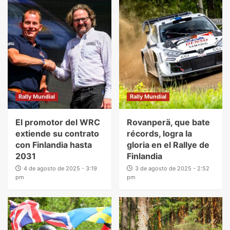
Rally Mundial
Rally Mundial
El promotor del WRC
Rovanperä, que bate
extiende su contrato
récords, logra la
con Finlandia hasta
gloria en el Rallye de
2031
Finlandia
4 de agosto de 2025 - 3:19
3 de agosto de 2025 - 2:52
pm
pm