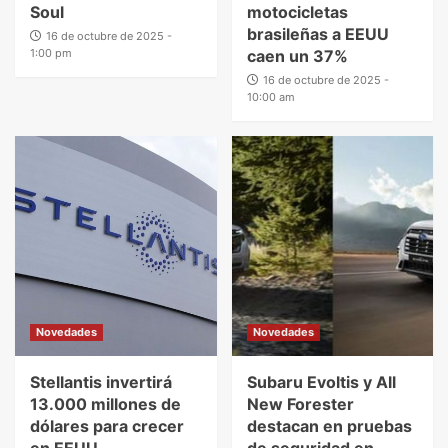
Soul
motocicletas
brasileñas a EEUU
16 de octubre de 2025 -
1:00 pm
caen un 37%
16 de octubre de 2025 -
10:00 am
Novedades
Novedades
Stellantis invertirá
Subaru Evoltis y All
13.000 millones de
New Forester
dólares para crecer
destacan en pruebas
en EEUU
de seguridad en