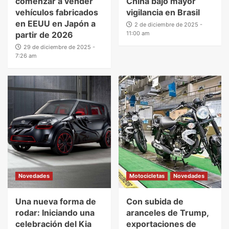
comenzar a vender
China bajo mayor
vehículos fabricados
vigilancia en Brasil
en EEUU en Japón a
2 de diciembre de 2025 -
partir de 2026
11:00 am
29 de diciembre de 2025 -
7:26 am
Novedades
Motocicletas
Novedades
Una nueva forma de
Con subida de
rodar: Iniciando una
aranceles de Trump,
celebración del Kia
exportaciones de