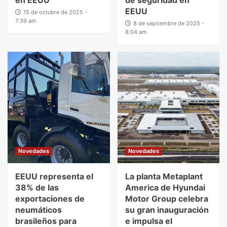
EEUU
15 de octubre de 2025 -
7:39 am
8 de septiembre de 2025 -
8:04 am
Novedades
Novedades
EEUU representa el
La planta Metaplant
38% de las
America de Hyundai
exportaciones de
Motor Group celebra
neumáticos
su gran inauguración
brasileños para
e impulsa el