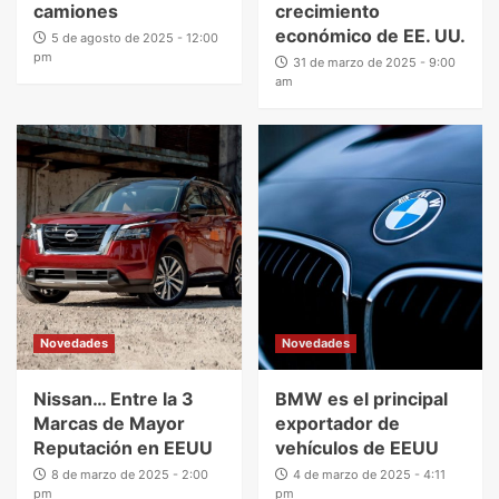
camiones
crecimiento
económico de EE. UU.
5 de agosto de 2025 - 12:00
pm
31 de marzo de 2025 - 9:00
am
Novedades
Novedades
Nissan… Entre la 3
BMW es el principal
Marcas de Mayor
exportador de
Reputación en EEUU
vehículos de EEUU
8 de marzo de 2025 - 2:00
4 de marzo de 2025 - 4:11
pm
pm