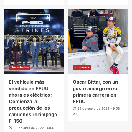
Novedades
Informes
El vehículo más
Oscar Bittar, con un
vendido en EEUU
gusto amargo en su
ahora es eléctrico:
primera carrera en
Comienza la
EEUU
producción de los
23 de enero de 2022 - 9:58
camiones relámpago
pm
F-150
30 de abril de 2022 - 9:00