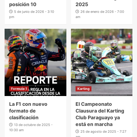
posición 10
2025
5 de junio de 2026 - 3:10
26 de enero de 2026 - 7:00
pm
am
Formula 1
Karting
La F1 con nuevo
El Campeonato
formato de
Clausura del Karting
clasificación
Club Paraguayo ya
está en marcha
13 de octubre de 2025 -
10:30 am
25 de agosto de 2025 - 7:27
am