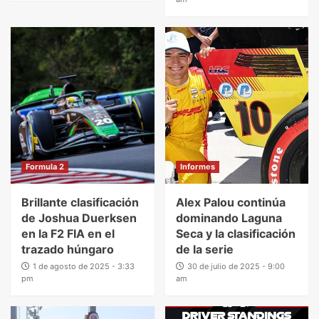
Formula 2
Informes
Brillante clasificación
Alex Palou continúa
de Joshua Duerksen
dominando Laguna
en la F2 FIA en el
Seca y la clasificación
trazado húngaro
de la serie
1 de agosto de 2025 - 3:33
30 de julio de 2025 - 9:00
pm
am