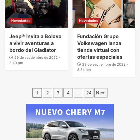
Novedades
Novedades
Jeep® invita a Bolovo
Fundación Grupo
a vivir aventuras a
Volkswagen lanza
bordo del Gladiator
tienda virtual con
ofertas especiales
29 de septiembre de 2022 -
8:40 pm
29 de septiembre de 2022 -
8:34 pm
1
2
3
4
…
24
Next