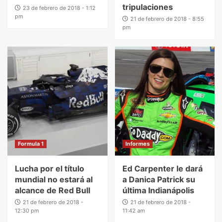
tripulaciones
23 de febrero de 2018 - 1:12
pm
21 de febrero de 2018 - 8:55
pm
Formula 1
Informes
Lucha por el título
Ed Carpenter le dará
mundial no estará al
a Danica Patrick su
alcance de Red Bull
última Indianápolis
21 de febrero de 2018 -
21 de febrero de 2018 -
12:30 pm
11:42 am