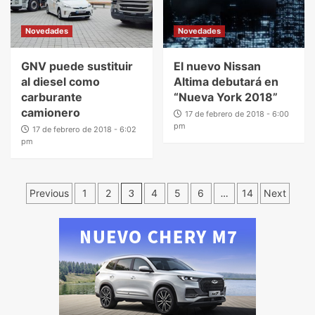
Novedades
Novedades
GNV puede sustituir
El nuevo Nissan
al diesel como
Altima debutará en
carburante
“Nueva York 2018”
camionero
17 de febrero de 2018 - 6:00
pm
17 de febrero de 2018 - 6:02
pm
Previous
1
2
3
4
5
6
…
14
Next