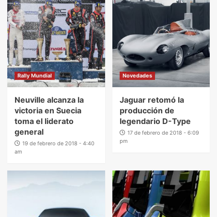
Rally Mundial
Novedades
Neuville alcanza la
Jaguar retomó la
victoria en Suecia
producción de
toma el liderato
legendario D-Type
general
17 de febrero de 2018 - 6:09
pm
19 de febrero de 2018 - 4:40
am