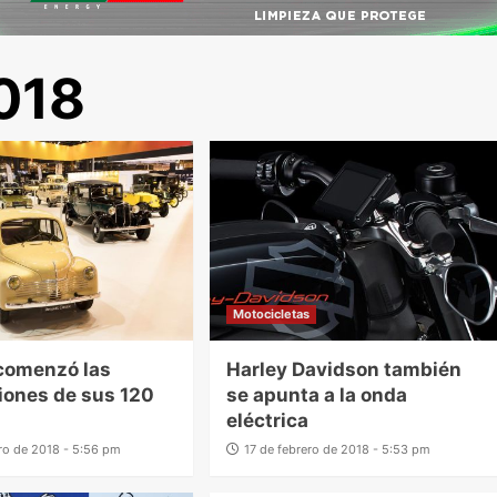
018
Motocicletas
comenzó las
Harley Davidson también
iones de sus 120
se apunta a la onda
eléctrica
ero de 2018 - 5:56 pm
17 de febrero de 2018 - 5:53 pm