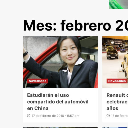
Mes:
febrero 2
Novedades
Novedades
Estudiarán el uso
Renault 
compartido del automóvil
celebrac
en China
años
17 de febrero de 2018 - 5:57 pm
17 de febr