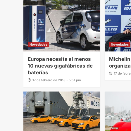
Novedades
Novedades
Europa necesita al menos
Michelin
10 nuevas gigafábricas de
organiza
baterías
17 de febr
17 de febrero de 2018 - 5:51 pm