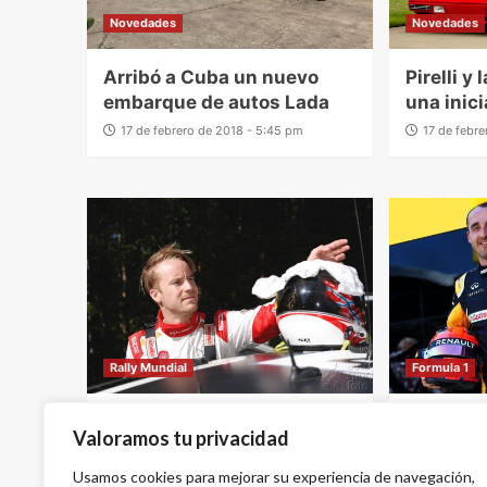
Novedades
Novedades
Arribó a Cuba un nuevo
Pirelli y
embarque de autos Lada
una inic
17 de febrero de 2018 - 5:45 pm
17 de febr
Rally Mundial
Formula 1
Ostberg podría
Kubica se
Valoramos tu privacidad
involucrarse más con el
viernes 
equipo Citroën
Usamos cookies para mejorar su experiencia de navegación,
17 de febr