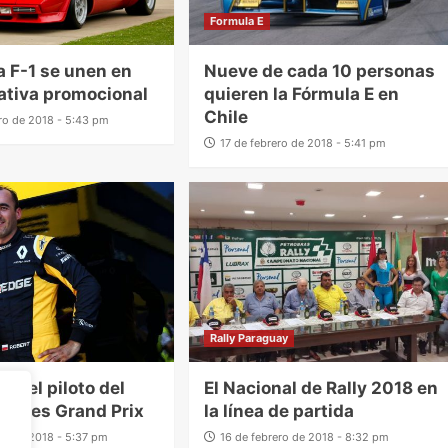
Formula E
 la F-1 se unen en
Nueve de cada 10 personas
iativa promocional
quieren la Fórmula E en
Chile
ero de 2018 - 5:43 pm
17 de febrero de 2018 - 5:41 pm
Rally Paraguay
rá el piloto del
El Nacional de Rally 2018 en
en tres Grand Prix
la línea de partida
ero de 2018 - 5:37 pm
16 de febrero de 2018 - 8:32 pm