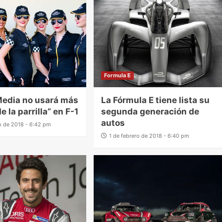
Formula E
Media no usará más
La Fórmula E tiene lista su
e la parrilla” en F-1
segunda generación de
autos
ro de 2018 - 6:42 pm
1 de febrero de 2018 - 6:40 pm