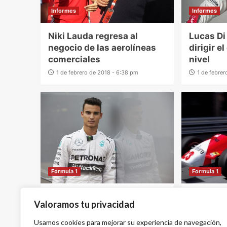
Informes
Informes
Niki Lauda regresa al
Lucas Di
negocio de las aerolíneas
dirigir e
comerciales
nivel
1 de febrero de 2018 - 6:38 pm
1 de febre
Formula 1
Formula 1
Mercedes AMG está a
El debut
Valoramos tu privacidad
punto de agregar a Pascal
la F-1 ti
Wehrlein
como Ren
Usamos cookies para mejorar su experiencia de navegación,