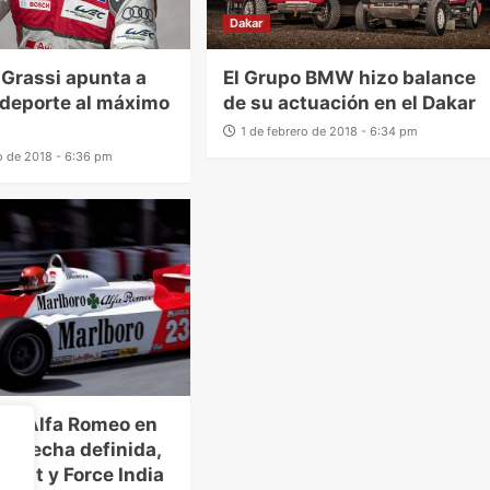
Dakar
 Grassi apunta a
El Grupo BMW hizo balance
l deporte al máximo
de su actuación en el Dakar
1 de febrero de 2018 - 6:34 pm
ro de 2018 - 6:36 pm
 de Alfa Romeo en
ene fecha definida,
ault y Force India