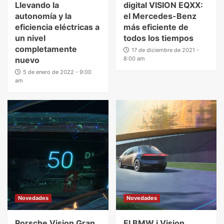
Llevando la
digital VISION EQXX:
autonomía y la
el Mercedes-Benz
eficiencia eléctricas a
más eficiente de
un nivel
todos los tiempos
completamente
17 de diciembre de 2021 -
nuevo
8:00 am
5 de enero de 2022 - 9:00
am
Novedades
Novedades
Porsche Vision Gran
El BMW i Vision