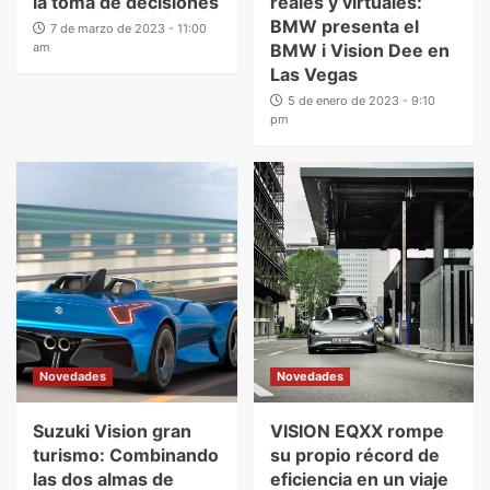
la toma de decisiones
reales y virtuales:
BMW presenta el
7 de marzo de 2023 - 11:00
am
BMW i Vision Dee en
Las Vegas
5 de enero de 2023 - 9:10
pm
Novedades
Novedades
Suzuki Vision gran
VISION EQXX rompe
turismo: Combinando
su propio récord de
las dos almas de
eficiencia en un viaje