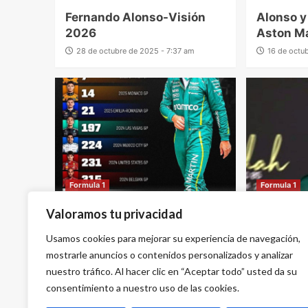
Fernando Alonso-Visión
Alonso y 
2026
Aston Ma
28 de octubre de 2025 - 7:37 am
16 de octu
Formula 1
Formula 1
Valoramos tu privacidad
Alonso, un piloto de larga
Alonso y 
historia
Usamos cookies para mejorar su experiencia de navegación,
20 de abri
10 de junio de 2025 - 3:40 pm
mostrarle anuncios o contenidos personalizados y analizar
nuestro tráfico. Al hacer clic en “Aceptar todo” usted da su
consentimiento a nuestro uso de las cookies.
1