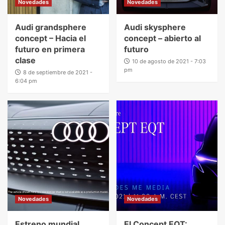
Novedades
Novedades
Audi grandsphere
Audi skysphere
concept – Hacia el
concept – abierto al
futuro en primera
futuro
clase
10 de agosto de 2021 - 7:03
pm
8 de septiembre de 2021 -
6:04 pm
Novedades
Novedades
Estreno mundial
El Concept EQT: