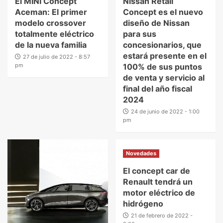
El MINI Concept
Nissan Retail
Aceman: El primer
Concept es el nuevo
modelo crossover
diseño de Nissan
totalmente eléctrico
para sus
de la nueva familia
concesionarios, que
estará presente en el
27 de julio de 2022 - 8:57
pm
100% de sus puntos
de venta y servicio al
final del año fiscal
2024
24 de junio de 2022 - 1:00
pm
Novedades
El concept car de
Renault tendrá un
motor eléctrico de
hidrógeno
21 de febrero de 2022 -