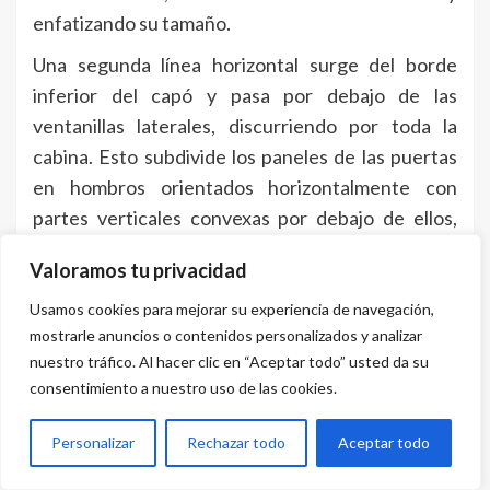
enfatizando su tamaño.
Una segunda línea horizontal surge del borde
inferior del capó y pasa por debajo de las
ventanillas laterales, discurriendo por toda la
cabina. Esto subdivide los paneles de las puertas
en hombros orientados horizontalmente con
partes verticales convexas por debajo de ellos,
justo sobre los estribos. Los pasos de rueda tienen
Valoramos tu privacidad
una línea tenue suave pero distintiva, típica de
Audi. La esbelta zaga tras el gran pilar C es una
Usamos cookies para mejorar su experiencia de navegación,
mostrarle anuncios o contenidos personalizados y analizar
reminiscencia de la aerodinámica tradicional. Y el
nuestro tráfico. Al hacer clic en “Aceptar todo” usted da su
arco dinámicamente inclinado de la línea del techo
consentimiento a nuestro uso de las cookies.
revela la “grandsphere” como parte de la tradición
de los Audi Sportback. Todas las líneas y
Personalizar
Rechazar todo
Aceptar todo
superficies parecen correlacionarse