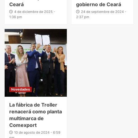
Ceará
gobierno de Ceará
4 de diciembre de 2025 -
24 de septiembre de 2024 -
1:36 pm
2:37 pm
Novedades
La fábrica de Troller
renacerá como planta
multimarca de
Comexport
10 de agosto de 2024 - 6:59
pm