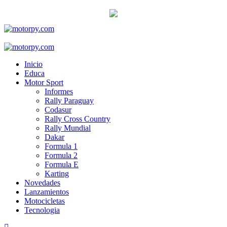
Skip
to
content
Primary
Menu
Inicio
Educa
Motor Sport
Informes
Rally Paraguay
Codasur
Rally Cross Country
Rally Mundial
Dakar
Formula 1
Formula 2
Formula E
Karting
Novedades
Lanzamientos
Motocicletas
Tecnologia