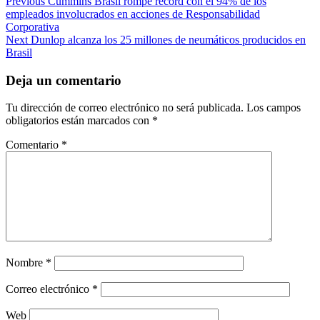
Continue
Previous
Cummins Brasil rompe récord con el 94% de los
empleados involucrados en acciones de Responsabilidad
Reading
Corporativa
Next
Dunlop alcanza los 25 millones de neumáticos producidos en
Brasil
Deja un comentario
Tu dirección de correo electrónico no será publicada.
Los campos
obligatorios están marcados con
*
Comentario
*
Nombre
*
Correo electrónico
*
Web