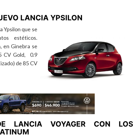
NUEVO LANCIA YPSILON
a Ypsilon que se
os estéticos.
, en Ginebra se
95 CV Gold, 0.9
tizado) de 85 CV
E LANCIA VOYAGER CON LOS
LATINUM