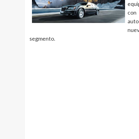
equi
con
auto
nuev
segmento.