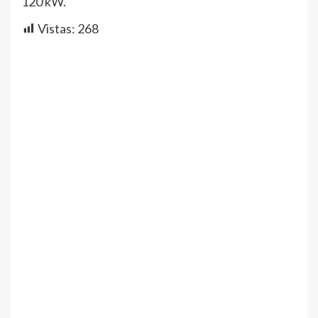
120 kW.
Vistas:
268