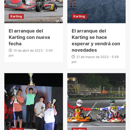
Karting
Karting
El arranque del
El arranque del
Karting con nueva
Karting se hace
fecha
esperar y vendrá con
novedades
14 de abril de 2023 - 2:00
pm
21 de marzo de 2023 - 5:59
pm
Karting
Karting