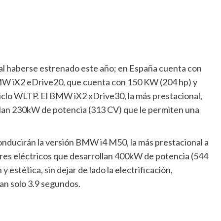
al haberse estrenado este año; en España cuenta con
W iX2 eDrive20, que cuenta con 150 KW (204 hp) y
iclo WLTP. El BMW iX2 xDrive30, la más prestacional,
llan 230kW de potencia (313 CV) que le permiten una
onducirán la versión BMW i4 M50, la más prestacional a
s eléctricos que desarrollan 400kW de potencia (544
 estética, sin dejar de lado la electrificación,
an solo 3.9 segundos.