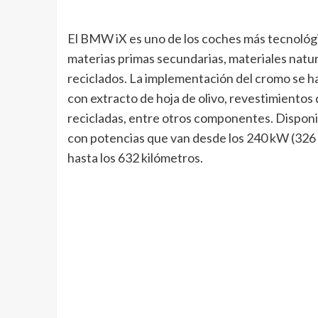
El BMW iX es uno de los coches más tecnológi
materias primas secundarias, materiales natura
reciclados. La implementación del cromo se ha
con extracto de hoja de olivo, revestimientos
recicladas, entre otros componentes. Disponi
con potencias que van desde los 240 kW (326 
hasta los 632 kilómetros.