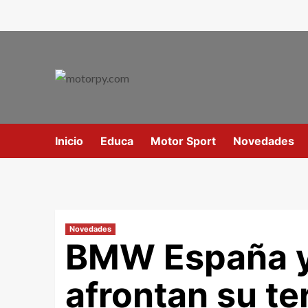
Inicio
Educa
Motor Sport
Novedades
Novedades
BMW España y 
afrontan su t