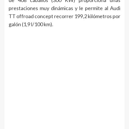
de 408 caballos (300 KW) proporciona unas
prestaciones muy dinámicas y le permite al Audi
TT offroad concept recorrer 199,2 kilómetros por
galón (1,9 l/100 km).