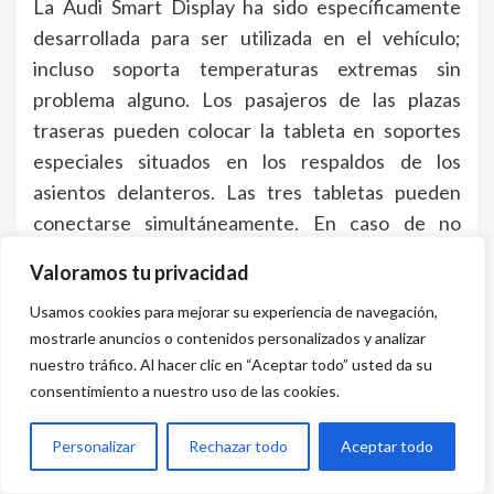
La Audi Smart Display ha sido específicamente
desarrollada para ser utilizada en el vehículo;
incluso soporta temperaturas extremas sin
problema alguno. Los pasajeros de las plazas
traseras pueden colocar la tableta en soportes
especiales situados en los respaldos de los
asientos delanteros. Las tres tabletas pueden
conectarse simultáneamente. En caso de no
utilizarlas, los ocupantes de las plazas traseras
Valoramos tu privacidad
pueden guardarlas en sus compartimentos, unas
Usamos cookies para mejorar su experiencia de navegación,
ranuras situadas entre los asientos, donde
mostrarle anuncios o contenidos personalizados y analizar
también se cargan; el acompañante la puede
nuestro tráfico. Al hacer clic en “Aceptar todo” usted da su
colocar en la guantera.
consentimiento a nuestro uso de las cookies.
En cada uno de los reposacabezas de los asientos
Personalizar
Rechazar todo
Aceptar todo
individuales se han integrado dos altavoces del
Bang & Olufsen Advanced Sound System.