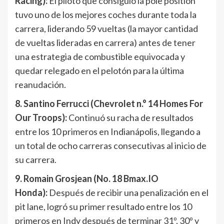
Racing):
El piloto que consiguió la pole position
tuvo uno de los mejores coches durante toda la
carrera, liderando 59 vueltas (la mayor cantidad
de vueltas lideradas en carrera) antes de tener
una estrategia de combustible equivocada y
quedar relegado en el pelotón para la última
reanudación.
8. Santino Ferrucci (Chevrolet n.° 14 Homes For
Our Troops):
Continuó su racha de resultados
entre los 10 primeros en Indianápolis, llegando a
un total de ocho carreras consecutivas al inicio de
su carrera.
9. Romain Grosjean (No. 18 Bmax.IO
Honda):
Después de recibir una penalización en el
pit lane, logró su primer resultado entre los 10
primeros en Indy después de terminar 31º, 30º y