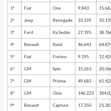
1°
Fiat
One
9.843
15.66
2°
Jeep
Renegade
33.319
50.11
3°
Ford
Ka Sedán
27.195
38.76
4°
Renault
Kwid
46.641
64.87
5°
Fiat
Fiorino
9.195
12.42
6°
GM
Spin
15.263
20.56
7°
GM
Prisma
49.683
65.42
8°
GM
Onix
146.223
184.0
9°
Renault
Capture
17.350
21.26