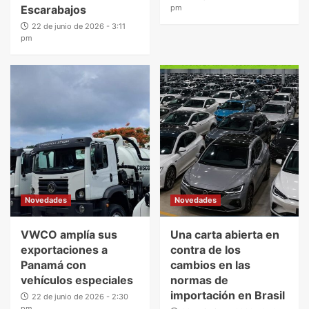
Escarabajos
pm
22 de junio de 2026 - 3:11
pm
Novedades
Novedades
VWCO amplía sus
Una carta abierta en
exportaciones a
contra de los
Panamá con
cambios en las
vehículos especiales
normas de
importación en Brasil
22 de junio de 2026 - 2:30
pm