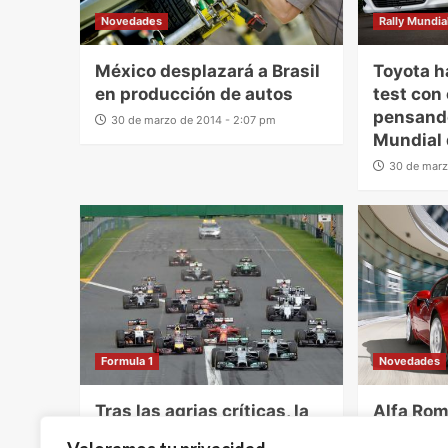
Novedades
Rally Mundia
México desplazará a Brasil
Toyota h
en producción de autos
test con
pensando
30 de marzo de 2014 - 2:07 pm
Mundial 
30 de marz
Formula 1
Novedades
Tras las agrias críticas, la
Alfa Rom
FIA abierta a hacer cambios
‘Clásico 