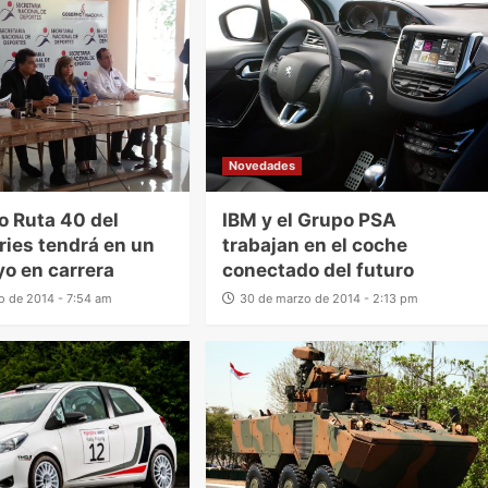
Novedades
ío Ruta 40 del
IBM y el Grupo PSA
ries tendrá en un
trabajan en el coche
o en carrera
conectado del futuro
o de 2014 - 7:54 am
30 de marzo de 2014 - 2:13 pm