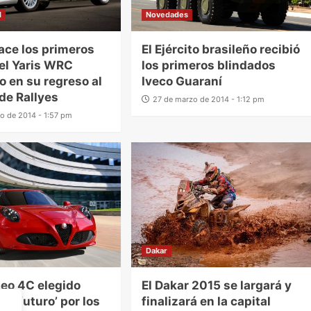
l
Novedades
ace los primeros
El Ejército brasileño recibió
 el Yaris WRC
los primeros blindados
 en su regreso al
Iveco Guaraní
de Rallyes
27 de marzo de 2014 - 1:12 pm
o de 2014 - 1:57 pm
Dakar
eo 4C elegido
El Dakar 2015 se largará y
del futuro’ por los
finalizará en la capital