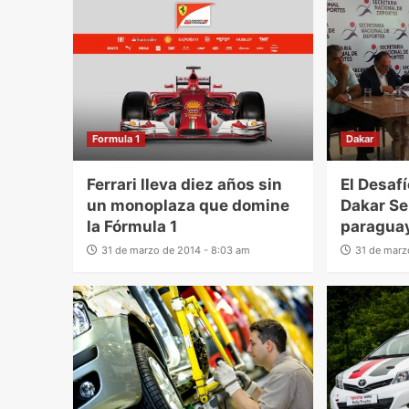
Formula 1
Dakar
Ferrari lleva diez años sin
El Desaf
un monoplaza que domine
Dakar Se
la Fórmula 1
paraguay
31 de marzo de 2014 - 8:03 am
31 de marz