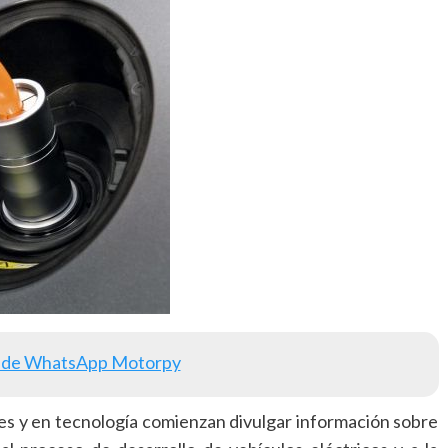
 de WhatsApp Motorpy
es y en tecnología comienzan divulgar información sobre