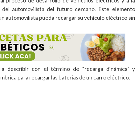
 proceso de desarrollo de vehículos eléctricos y a la
a del automovilista del futuro cercano. Este elemento
un automovilista pueda recargar su vehículo eléctrico sin
 describir con el término de “recarga dinámica” y
brica para recargar las baterías de un carro eléctrico.