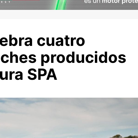
ebra cuatro
oches producidos
tura SPA