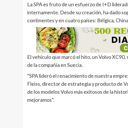
La SPA es fruto de un esfuerzo de I+D liderad
internamente. Desde su creación, ha dado sop
continentes y en cuatro países: Bélgica, China
El vehículo que marcó el hito, un Volvo XC90, 
de la compañía en Suecia.
“SPA lideró el renacimiento de nuestra empr
Fleiss, director de estrategia y producto de V
de los modelos Volvo más exitosos de la histo
mejoramos”.