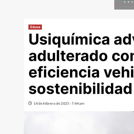
Educa
Usiquímica adv
adulterado c
eficiencia vehi
sostenibilidad
14 de febrero de 2025 - 7:44 am