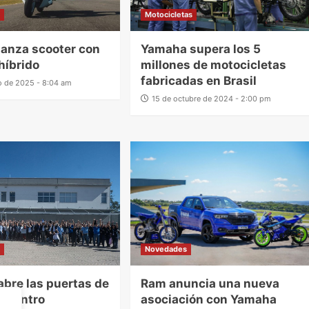
s
Motocicletas
anza scooter con
Yamaha supera los 5
híbrido
millones de motocicletas
fabricadas en Brasil
o de 2025 - 8:04 am
15 de octubre de 2024 - 2:00 pm
s
Novedades
bre las puertas de
Ram anuncia una nueva
o Centro
asociación con Yamaha