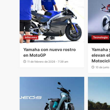
Informes
Tecnologia
Yamaha con nuevo rostro
Yamaha y
en MotoGP
elevan el
Motocicl
11 de febrero de 2026 - 7:39 am
10 de juni