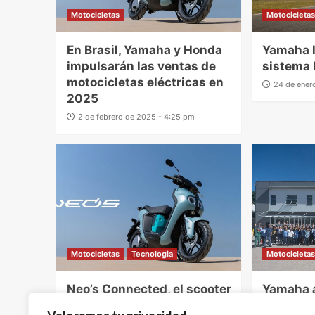
Motocicletas
Motocicleta
En Brasil, Yamaha y Honda
Yamaha l
impulsarán las ventas de
sistema 
motocicletas eléctricas en
24 de ener
2025
2 de febrero de 2025 - 4:25 pm
Motocicletas
Tecnologia
Motocicleta
Neo’s Connected, el scooter
Yamaha a
eléctrico que Yamaha se
un nuev