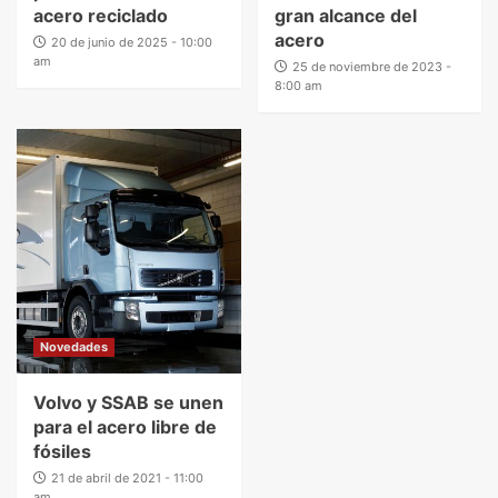
acero reciclado
gran alcance del
acero
20 de junio de 2025 - 10:00
am
25 de noviembre de 2023 -
8:00 am
Novedades
Volvo y SSAB se unen
para el acero libre de
fósiles
21 de abril de 2021 - 11:00
am