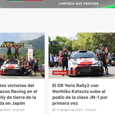
l
Informes
es victorias del
El GR Yaris Rally2 con
azoo Racing en el
Norihiko Katsuta sube al
lly de tierra de la
podio de la clase JN-1 por
da en Japón
primera vez
o de 2023 - 6:23 pm
17 de abril de 2023 - 7:23 pm