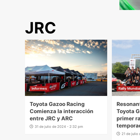
JRC
Informes
Rally Mundia
Toyota Gazoo Racing
Resonant
Comienza la interacción
Toyota G
entre JRC y ARC
primer ra
tempora
31 de julio de 2024 - 2:32 pm
21 de juli