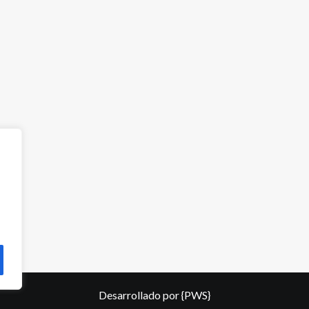
Desarrollado por
{PWS}