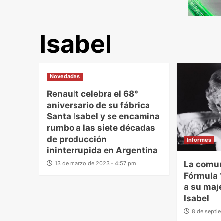
Isabel
Novedades
Renault celebra el 68°
aniversario de su fábrica
Santa Isabel y se encamina
rumbo a las siete décadas
de producción
Informes
ininterrupida en Argentina
La comun
13 de marzo de 2023 - 4:57 pm
Fórmula 
a su maje
Isabel
8 de septi