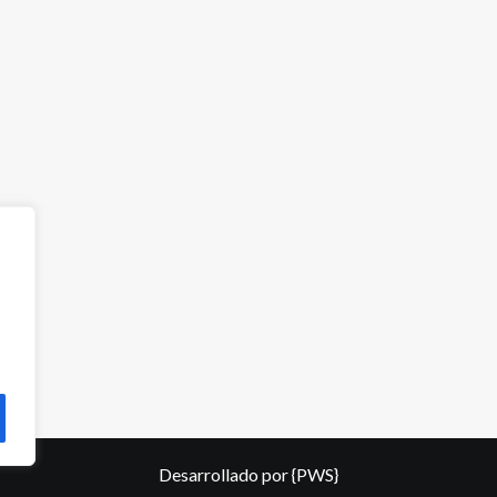
Desarrollado por
{PWS}