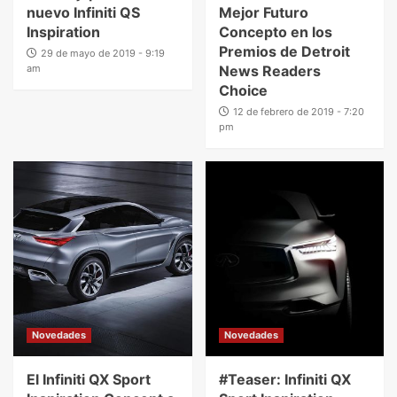
nuevo Infiniti QS
Mejor Futuro
Inspiration
Concepto en los
Premios de Detroit
29 de mayo de 2019 - 9:19
am
News Readers
Choice
12 de febrero de 2019 - 7:20
pm
Novedades
Novedades
El Infiniti QX Sport
#Teaser: Infiniti QX