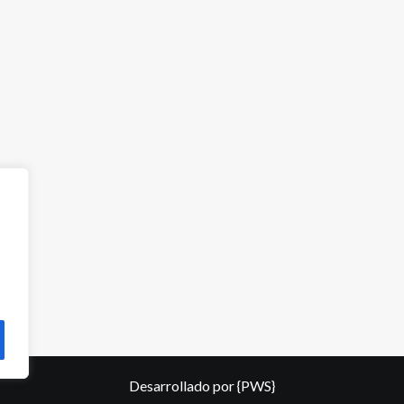
Desarrollado por
{PWS}