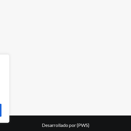
Desarrollado por
{PWS}